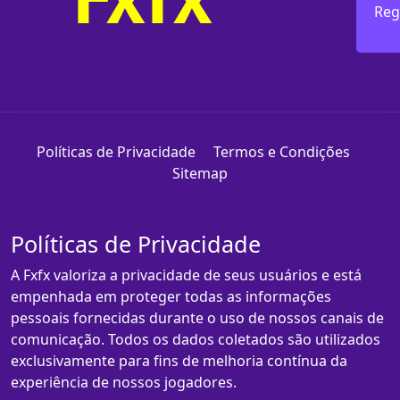
Reg
Políticas de Privacidade
Termos e Condições
Sitemap
Políticas de Privacidade
A Fxfx valoriza a privacidade de seus usuários e está
empenhada em proteger todas as informações
pessoais fornecidas durante o uso de nossos canais de
comunicação. Todos os dados coletados são utilizados
exclusivamente para fins de melhoria contínua da
experiência de nossos jogadores.