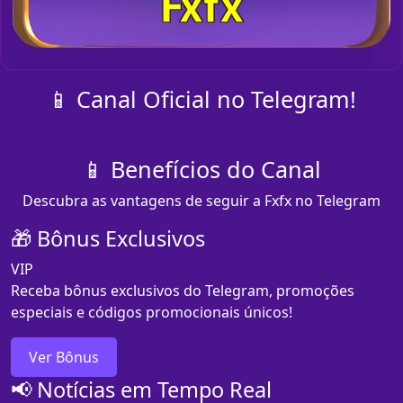
📱 Canal Oficial no Telegram!
📱 Benefícios do Canal
Descubra as vantagens de seguir a Fxfx no Telegram
🎁 Bônus Exclusivos
VIP
Receba bônus exclusivos do Telegram, promoções
especiais e códigos promocionais únicos!
Ver Bônus
📢 Notícias em Tempo Real