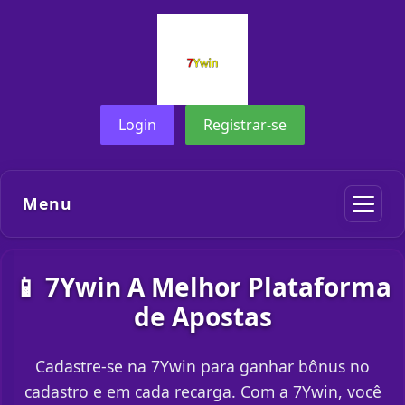
Login
Registrar-se
Menu
📱 7Ywin A Melhor Plataforma
de Apostas
Cadastre-se na 7Ywin para ganhar bônus no
cadastro e em cada recarga. Com a 7Ywin, você