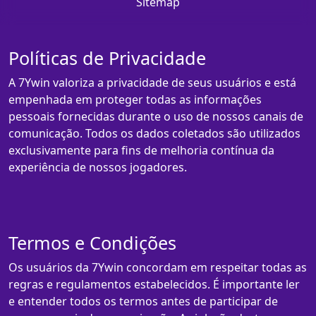
Sitemap
Políticas de Privacidade
A 7Ywin valoriza a privacidade de seus usuários e está
empenhada em proteger todas as informações
pessoais fornecidas durante o uso de nossos canais de
comunicação. Todos os dados coletados são utilizados
exclusivamente para fins de melhoria contínua da
experiência de nossos jogadores.
Termos e Condições
Os usuários da 7Ywin concordam em respeitar todas as
regras e regulamentos estabelecidos. É importante ler
e entender todos os termos antes de participar de