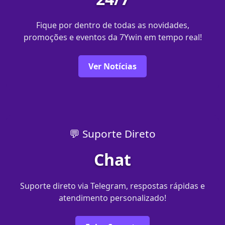
Fique por dentro de todas as novidades,
promoções e eventos da 7Ywin em tempo real!
Ver Notícias
💬 Suporte Direto
Chat
Suporte direto via Telegram, respostas rápidas e
atendimento personalizado!