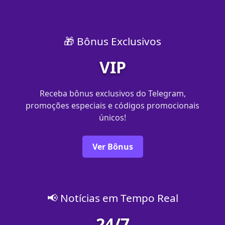
🎁 Bônus Exclusivos
VIP
Receba bônus exclusivos do Telegram,
promoções especiais e códigos promocionais
únicos!
Ver Bônus
📢 Notícias em Tempo Real
24/7