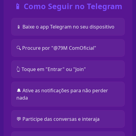
📱 Como Seguir no Telegram
📱 Baixe o app Telegram no seu dispositivo
🔍 Procure por "@79M ComOficial"
👆 Toque em "Entrar" ou "Join"
🔔 Ative as notificações para não perder
nada
💬 Participe das conversas e interaja