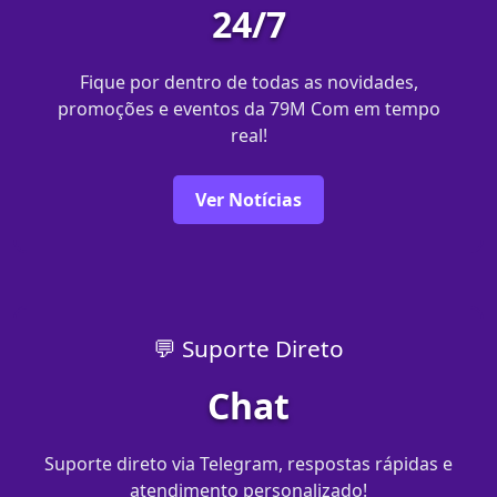
24/7
Fique por dentro de todas as novidades,
promoções e eventos da 79M Com em tempo
real!
Ver Notícias
💬 Suporte Direto
Chat
Suporte direto via Telegram, respostas rápidas e
atendimento personalizado!