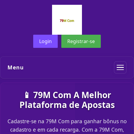
Login
Registrar-se
Menu
📱 79M Com A Melhor
Plataforma de Apostas
Cadastre-se na 79M Com para ganhar bônus no
cadastro e em cada recarga. Com a 79M Com,