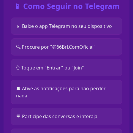
📱 Como Seguir no Telegram
📱 Baixe o app Telegram no seu dispositivo
🔍 Procure por "@66Brl.ComOficial"
👆 Toque em "Entrar" ou "Join"
🔔 Ative as notificações para não perder
nada
💬 Participe das conversas e interaja