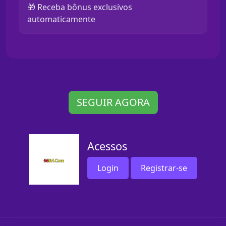
🎁 Receba bônus exclusivos
automaticamente
SEGUIR AGORA
Acessos
Login
Registrar-se