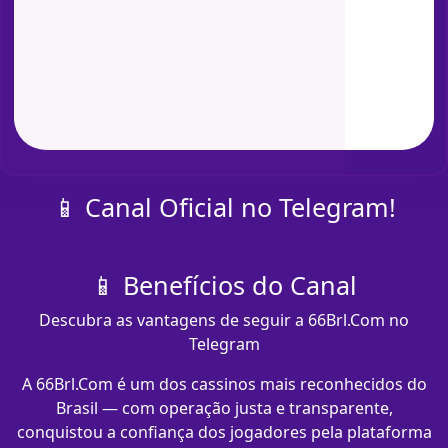
📱 Canal Oficial no Telegram!
📱 Benefícios do Canal
Descubra as vantagens de seguir a 66Brl.Com no
Telegram
A 66Brl.Com é um dos cassinos mais reconhecidos do
Brasil — com operação justa e transparente,
conquistou a confiança dos jogadores pela plataforma