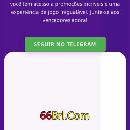
você tem acesso a promoções incríveis e uma
experiência de jogo inigualável. Junte-se aos
vencedores agora!
SEGUIR NO TELEGRAM