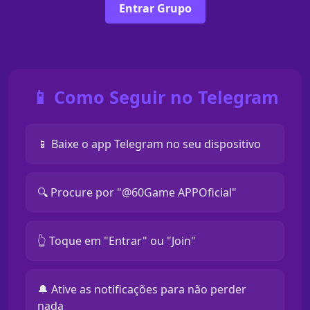
Entrar Grupo
📱 Como Seguir no Telegram
📱 Baixe o app Telegram no seu dispositivo
🔍 Procure por "@60Game APPOficial"
👆 Toque em "Entrar" ou "Join"
🔔 Ative as notificações para não perder
nada