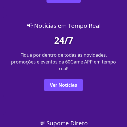
📢 Notícias em Tempo Real
24/7
Fique por dentro de todas as novidades,
promoções e eventos da 60Game APP em tempo
real!
Ver Notícias
💬 Suporte Direto