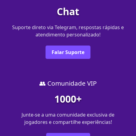
Chat
Suporte direto via Telegram, respostas rápidas e
atendimento personalizado!
Falar Suporte
👥 Comunidade VIP
1000+
Junte-se a uma comunidade exclusiva de
jogadores e compartilhe experiências!