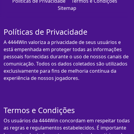
Políticas de Privacidade
Termos e Condições
Sitemap
Políticas de Privacidade
A 4444Win valoriza a privacidade de seus usuários e
está empenhada em proteger todas as informações
pessoais fornecidas durante o uso de nossos canais de
comunicação. Todos os dados coletados são utilizados
exclusivamente para fins de melhoria contínua da
experiência de nossos jogadores.
Termos e Condições
Os usuários da 4444Win concordam em respeitar todas
as regras e regulamentos estabelecidos. É importante