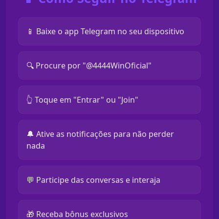
📱 Baixe o app Telegram no seu dispositivo
🔍 Procure por "@4444WinOficial"
👆 Toque em "Entrar" ou "Join"
🔔 Ative as notificações para não perder
nada
💬 Participe das conversas e interaja
🎁 Receba bônus exclusivos