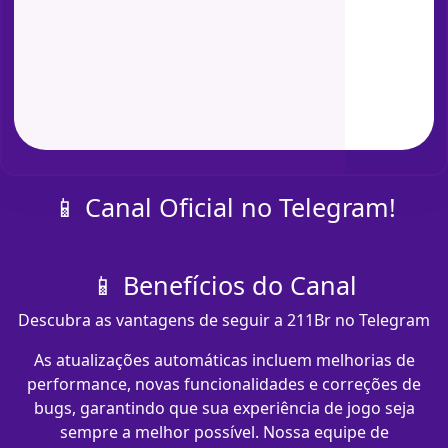
📱 Canal Oficial no Telegram!
📱 Benefícios do Canal
Descubra as vantagens de seguir a 211Br no Telegram
As atualizações automáticas incluem melhorias de
performance, novas funcionalidades e correções de
bugs, garantindo que sua experiência de jogo seja
sempre a melhor possível. Nossa equipe de