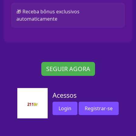
🎁 Receba bônus exclusivos
automaticamente
SEGUIR AGORA
Acessos
Login
Registrar-se