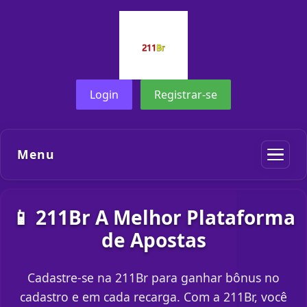
Login
Registrar-se
Menu
📱 211Br A Melhor Plataforma
de Apostas
Cadastre-se na 211Br para ganhar bônus no
cadastro e em cada recarga. Com a 211Br, você